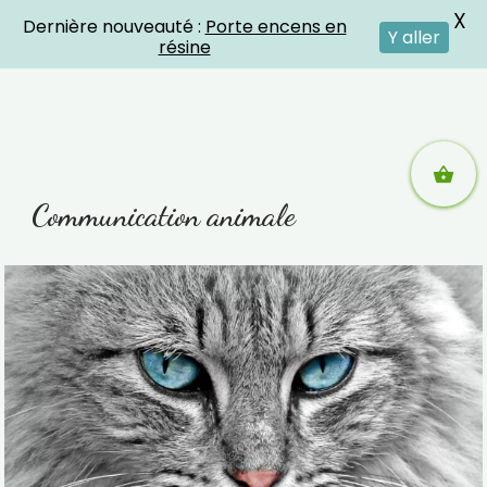
X
Dernière nouveauté :
Porte encens en
Crystal Energies
Y aller
résine
Aller
Communication animale
au
contenu