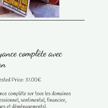
ance complète avec
an
ested Price:
37.00
€
nce complète sur tous les domaines
essionnel, sentimental, financier,
ges et déménagements).