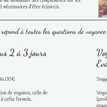
 de me demander des compléments sur les
t nécessaires d’être éclaircis.
e répond à toutes les questions de voyance
us 2 à 3 jours
Voy
Ev
16.00
€
Sugg
ion de voyance, celle de
Voya
 à cette formule.
(prof
voya