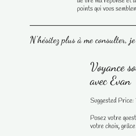
de lire ma réponse et
points qui vous semblen
N’hésitez plus à me consulter, j
Voyance so
avec Evan
Suggested Price:
Posez votre quest
votre choix, grâce