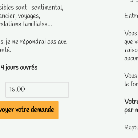
ibles sont : sentimental,
ancier, voyages,
Entr
elations familiales…
Vous
s, je ne répondrai pas aux
que v
anté.
raiso
aucun
4 jours ouvrés
Vous
le fo
Votr
voyer votre demande
par m
Ruptu