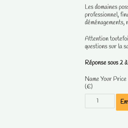
Les domaines poss
professionnel, fin
déménagements, r
Attention toutefoi
questions sur la s
Réponse sous 2 à 
Name Your Price
(€)
En