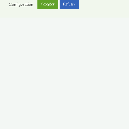
Configuration
Accepter
Refuser
Votre compte client
Contactez-nous
Notre Facebook
Mentions légales
Sandra, médium et chamane sans complaisance
2008-2021 -
Mentions Légales
.
Contactez-nous
.
Recevez la newsletter du site
Nous n’envoyons pas de messages