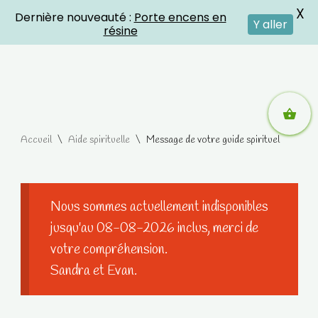
X
Dernière nouveauté :
Porte encens en
Crystal Energies
Y aller
résine
Aller
Accueil
\
Aide spirituelle
\
Message de votre guide spirituel
au
contenu
Nous sommes actuellement indisponibles
jusqu'au 08-08-2026 inclus, merci de
votre compréhension.
Sandra et Evan.