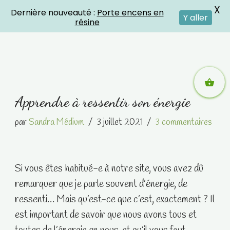
X
Dernière nouveauté :
Porte encens en
Crystal Energies
Y aller
résine
Aller
Apprendre à ressentir son énergie
au
contenu
par
Sandra Médium
3 juillet 2021
3 commentaires
Si vous êtes habitué-e à notre site, vous avez dû
remarquer que je parle souvent d’énergie, de
ressenti… Mais qu’est-ce que c’est, exactement ? Il
est important de savoir que nous avons tous et