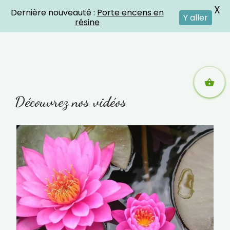
X
Dernière nouveauté :
Porte encens en
Crystal Energies
Y aller
résine
Aller
Découvrez nos vidéos
au
contenu