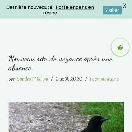
X
Dernière nouveauté :
Porte encens en
Crystal Energies
Y aller
résine
Aller
Nouveau site de voyance après une
au
absence
contenu
par
Sandra Médium
6 août 2020
1 commentaire