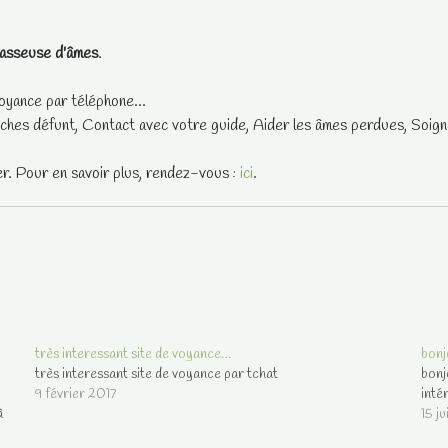
asseuse d'âmes
.
oyance par téléphone...
ches défunt, Contact avec votre guide, Aider les âmes perdues, Soigne
er. Pour en savoir plus, rendez-vous :
ici
.
très interessant site de voyance…
bonj
très interessant site de voyance par tchat
bonj
9 février 2017
inté
à
15 j