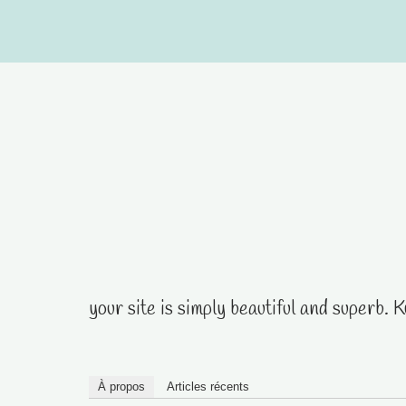
Aller
au
contenu
your site is simply beautiful and superb. 
À propos
Articles récents