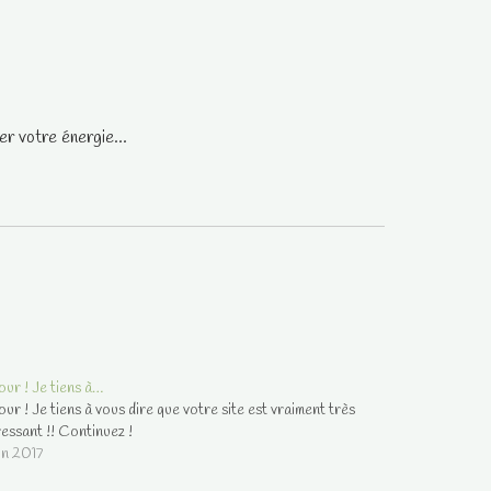
r votre énergie...
our ! Je tiens à…
our ! Je tiens à vous dire que votre site est vraiment très
ressant !! Continuez !
uin 2017