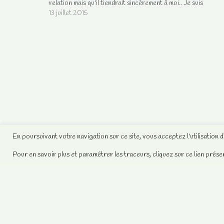
relation mais qu'il tiendrait sincérement à moi.. Je suis
effectivement en couple depuis 2013 avec un homme qui…
13 juillet 2015
En poursuivant votre navigation sur ce site, vous acceptez l'utilisation 
Pour en savoir plus et paramétrer les traceurs, cliquez sur ce lien prése
Votre compte client
Contactez-nous
Sandra, médium et chamane sans
complaisance 2008-2021 -
Mentions
Légales
.
Contactez-nous
.