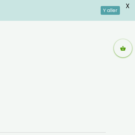
X
Y aller