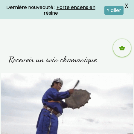
X
Dernière nouveauté :
Porte encens en
Crystal Energies
Y aller
résine
Aller
Recevoir un soin chamanique
au
contenu