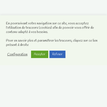
En poursuivant votre navigation sur ce site, vous acceptez
l'utilisation de traceurs (cookies) afin de pouvoir vous offrir du
contenu adapté à vos besoins.
Pour en savoir plus et paramétrer les traceurs, cliquez sur ce lien
présent à droite
Configuration
Accepter
Refuser
Votre compte client
Contactez-nous
Notre Facebook
Mentions légales
Sandra, médium et chamane sans complaisance
2008-2021 -
Mentions Légales
.
Contactez-nous
.