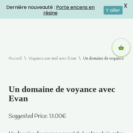
X
Dernière nouveauté :
Porte encens en
Crystal Energies
Y aller
résine
Aller
Accueil
\
Voyance par mail avec Evan
\
Un domaine de voyance avec
au
contenu
Un domaine de voyance avec
Evan
Suggested Price:
13.00
€