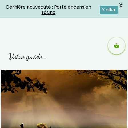
X
Dernière nouveauté :
Porte encens en
Crystal Energies
Y aller
résine
Aller
Votre guide…
au
contenu