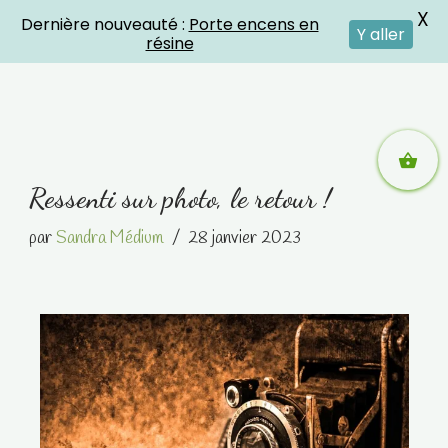
X
Dernière nouveauté :
Porte encens en
Crystal Energies
Y aller
résine
Aller
Ressenti sur photo, le retour !
au
contenu
par
Sandra Médium
28 janvier 2023