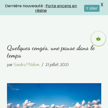
X
Dernière nouveauté :
Porte encens en
Crystal Energies
Y aller
résine
Aller
Quelques congés, une pause dans le
au
temps
contenu
par
Sandra Médium
21 juillet 2021