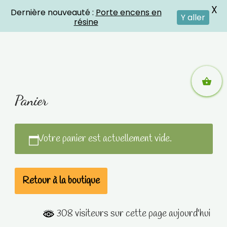
X
Dernière nouveauté :
Porte encens en
Crystal Energies
Y aller
résine
Aller
Panier
au
contenu
Votre panier est actuellement vide.
Retour à la boutique
308 visiteurs sur cette page aujourd'hui