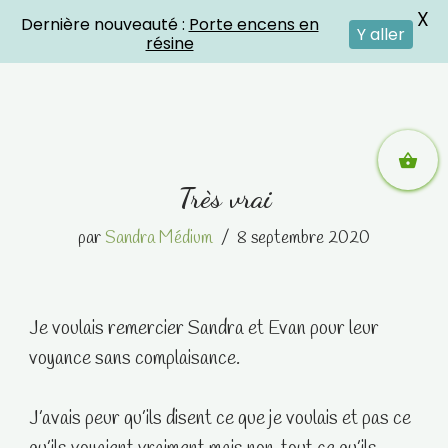
X
Dernière nouveauté :
Porte encens en
Crystal Energies
Y aller
résine
Aller
Très vrai
au
contenu
par
Sandra Médium
8 septembre 2020
Je voulais remercier Sandra et Evan pour leur
voyance sans complaisance.
J’avais peur qu’ils disent ce que je voulais et pas ce