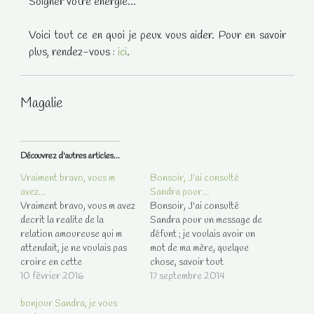
Soigner votre énergie...
Voici tout ce en quoi je peux vous aider. Pour en savoir
plus, rendez-vous :
ici
.
Magalie
Découvrez d'autres articles...
Vraiment bravo, vous m
Bonsoir, J'ai consulté
avez…
Sandra pour…
Vraiment bravo, vous m avez
Bonsoir, J'ai consulté
decrit la realite de la
Sandra pour un message de
relation amoureuse qui m
défunt ; je voulais avoir un
attendait, je ne voulais pas
mot de ma mère, quelque
croire en cette
chose, savoir tout
superficialite de la relation
10 février 2016
simplement si elle allait bien.
17 septembre 2014
ni en la nouvelle
Elle n'a pas pu transmettre
bonjour Sandra, je vous
rencontrent. Vous etes une
elle-même son message,