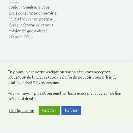
avais…
tres bonne "guide", vous
mais quelqu'un a bien voulu
bonjour Sandra, je vous
etes franche! Merci Ipour le
me donner de ses nouvelles ;
avais consulté pour savoir si
tarif, merci pour votre
il semblerait donc qu'elle
j'allais trouver un poste à
soutien.
est…
durée indéterminé et vous
m'aviez dit que d'abord
j'aurais une période d'essai
20 août 2016
avant. Et c'est exactement
ce qui s'est passé depuis le
2/05/16. J'ai mon cdi.
Alors je voulais vous
remercier pour l'exactitude
En poursuivant votre navigation sur ce site, vous acceptez
de vos dires.…
l'utilisation de traceurs (cookies) afin de pouvoir vous offrir du
contenu adapté à vos besoins.
Pour en savoir plus et paramétrer les traceurs, cliquez sur ce lien
présent à droite
Configuration
Accepter
Refuser
Votre compte client
Contactez-nous
Notre Facebook
Mentions légales