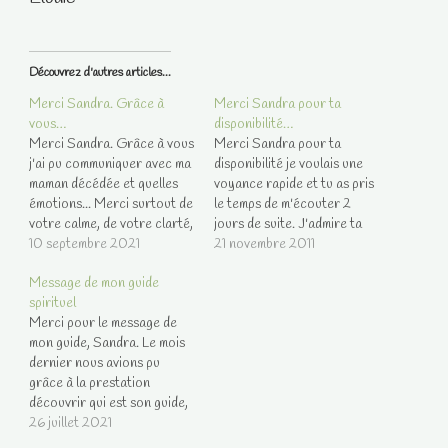
Découvrez d'autres articles...
Merci Sandra. Grâce à
Merci Sandra pour ta
vous…
disponibilité…
Merci Sandra. Grâce à vous
Merci Sandra pour ta
j'ai pu communiquer avec ma
disponibilité je voulais une
maman décédée et quelles
voyance rapide et tu as pris
émotions... Merci surtout de
le temps de m'écouter 2
votre calme, de votre clarté,
jours de suite. J'admire ta
et de votre douceur. On ne
10 septembre 2021
patience et ta gentillesse et
21 novembre 2011
se sent pas pressé par le
la douceur de ta voix. Je
Message de mon guide
temps, tout est fait pour
reviendrais dans le livre d'or
spirituel
qu'on se sente à l'aise et ça
pour le résultat de ta
Merci pour le message de
fonctionne. Alors Merci…
voyance mais encore pour
mon guide, Sandra. Le mois
te…
dernier nous avions pu
grâce à la prestation
découvrir qui est son guide,
m'aider à découvrir
26 juillet 2021
justement qui il était. Et ce