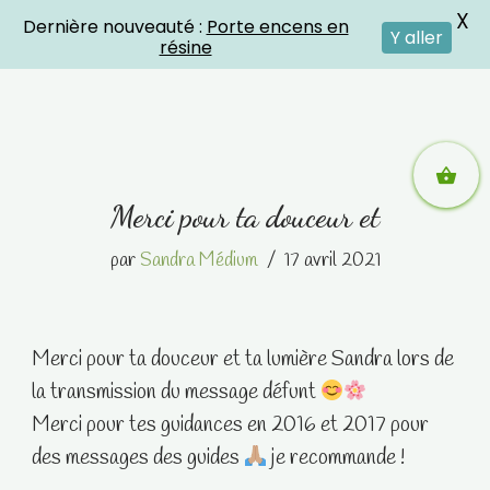
X
Dernière nouveauté :
Porte encens en
Crystal Energies
Y aller
résine
Aller
Merci pour ta douceur et
au
contenu
par
Sandra Médium
17 avril 2021
Merci pour ta douceur et ta lumière Sandra lors de
la transmission du message défunt
Merci pour tes guidances en 2016 et 2017 pour
des messages des guides
je recommande !