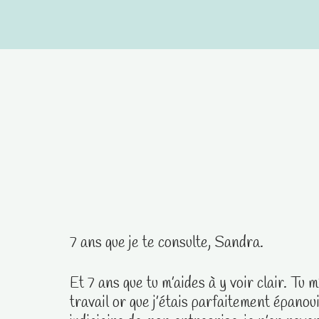
Aller
au
contenu
7 ans que je te consulte, Sandra.
Et 7 ans que tu m’aides à y voir clair. Tu
travail or que j’étais parfaitement épanou