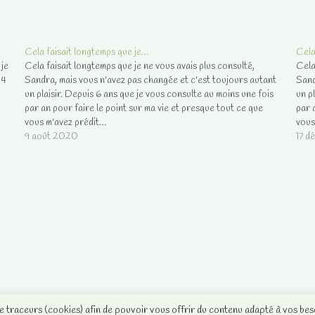
Cela faisait longtemps que je…
Cela
je
Cela faisait longtemps que je ne vous avais plus consulté,
Cela
 4
Sandra, mais vous n'avez pas changée et c'est toujours autant
Sand
un plaisir. Depuis 6 ans que je vous consulte au moins une fois
un p
par an pour faire le point sur ma vie et presque tout ce que
par 
vous m'avez prédit…
vous
9 août 2020
17 d
de traceurs (cookies) afin de pouvoir vous offrir du contenu adapté à vos bes