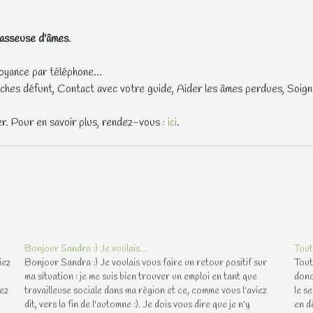
asseuse d'âmes
.
oyance par téléphone...
ches défunt, Contact avec votre guide, Aider les âmes perdues, Soigne
er. Pour en savoir plus, rendez-vous :
ici
.
Bonjour Sandra :) Je voulais…
Tout
iez
Bonjour Sandra :) Je voulais vous faire un retour positif sur
Tout
ma situation : je me suis bien trouver un emploi en tant que
donc
ez
travailleuse sociale dans ma région et ce, comme vous l'aviez
le s
dit, vers la fin de l'automne :). Je dois vous dire que je n'y
en d