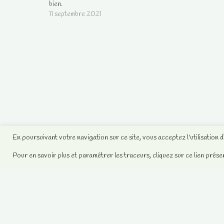
bien.
11 septembre 2021
En poursuivant votre navigation sur ce site, vous acceptez l'utilisation 
Pour en savoir plus et paramétrer les traceurs, cliquez sur ce lien prése
Votre compte client
Contactez-nous
Sandra, médium et chamane sans
complaisance 2008-2021 -
Mentions
Légales
.
Contactez-nous
.