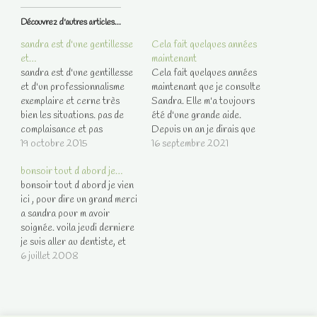
Découvrez d'autres articles...
sandra est d'une gentillesse
Cela fait quelques années
et…
maintenant
sandra est d'une gentillesse
Cela fait quelques années
et d'un professionnalisme
maintenant que je consulte
exemplaire et cerne très
Sandra. Elle m'a toujours
bien les situations. pas de
été d'une grande aide.
complaisance et pas
Depuis un an je dirais que
d'incitation à des
19 octobre 2015
son soutien m'a été encore
16 septembre 2021
consultations
plus bénéfique. Tout ce
bonsoir tout d abord je…
supplémentaires. Voila 3 ans
qu'elle m'a prédit sur cette
bonsoir tout d abord je vien
que je la consulte et elle est
période s'est réalisé. Merci
ici , pour dire un grand merci
toujours dans le vrai, les
infiniment Sandra et prenez
a sandra pour m avoir
dates sont assez précises.
bien soin de vous.
soignée. voila jeudi derniere
un grand merci et continuez
je suis aller au dentiste, et
à être…
depuis j ai un apscé qui me
6 juillet 2008
tape dans l oreille comme
une otitte, ce soir sandra ma
proposer de me soigné…