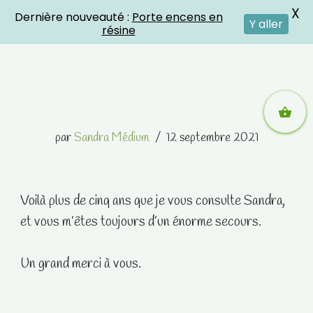
X
Dernière nouveauté :
Porte encens en
Crystal Energies
Y aller
résine
Aller
par
Sandra Médium
12 septembre 2021
au
contenu
Voilà plus de cinq ans que je vous consulte Sandra,
et vous m’êtes toujours d’un énorme secours.
Un grand merci à vous.