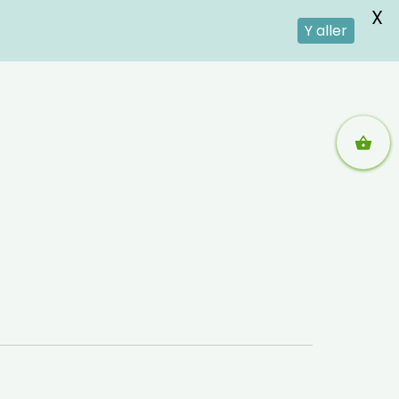
X
Y aller