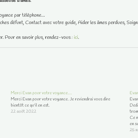
asseuse d'âmes
.
oyance par téléphone...
ches défunt, Contact avec votre guide, Aider les âmes perdues, Soigne
er. Pour en savoir plus, rendez-vous :
ici
.
Merci Evan pour votre voyance.…
Evan
Merci Evan pour votre voyance. Je reviendrai vous dire
Evan
bientôt ce qu'il en est.
Deda
22 août 2022
trom
Ce n
en s
25 