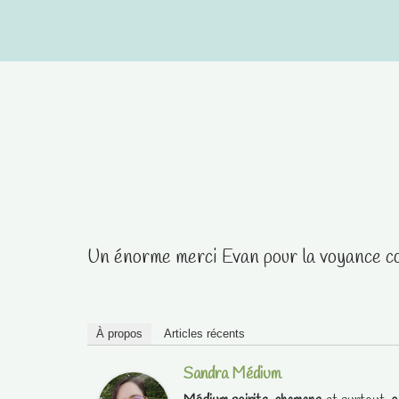
Aller
au
contenu
Un énorme merci Evan pour la voyance co
À propos
Articles récents
Sandra Médium