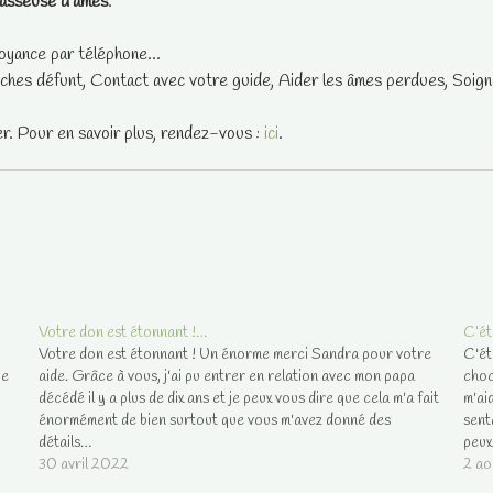
asseuse d'âmes
.
oyance par téléphone...
ches défunt, Contact avec votre guide, Aider les âmes perdues, Soigne
er. Pour en savoir plus, rendez-vous :
ici
.
Votre don est étonnant !…
C’ét
Votre don est étonnant ! Un énorme merci Sandra pour votre
C'ét
je
aide. Grâce à vous, j'ai pu entrer en relation avec mon papa
choc
décédé il y a plus de dix ans et je peux vous dire que cela m'a fait
m'ai
énormément de bien surtout que vous m'avez donné des
senta
détails…
peu
30 avril 2022
2 ao