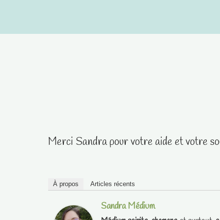
Aller
au
contenu
Merci Sandra pour votre aide et votre sou
À propos
Articles récents
Sandra Médium