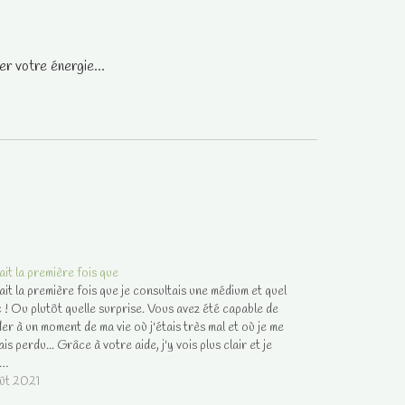
r votre énergie...
ait la première fois que
ait la première fois que je consultais une médium et quel
 ! Ou plutôt quelle surprise. Vous avez été capable de
der à un moment de ma vie où j'étais très mal et où je me
is perdu... Grâce à votre aide, j'y vois plus clair et je
x…
ût 2021