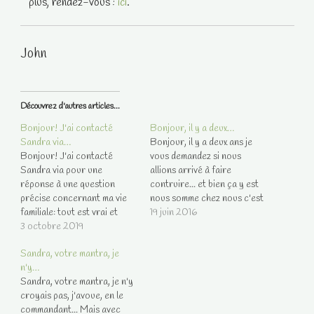
plus, rendez-vous :
ici
.
John
Découvrez d'autres articles...
Bonjour! J'ai contacté
Bonjour, il y a deux…
Sandra via…
Bonjour, il y a deux ans je
Bonjour! J'ai contacté
vous demandez si nous
Sandra via pour une
allions arrivé à faire
réponse à une question
contruire... et bien ça y est
précise concernant ma vie
nous somme chez nous c'est
familiale: tout est vrai et
super ! bravo à vous
19 juin 2016
cela m'a aidée à trouver des
3 octobre 2019
réponses, une autre fois,
Sandra, votre mantra, je
pour avoir un message de
n'y…
mon guide et j'avoue que je
Sandra, votre mantra, je n'y
relis régulièrement les deux
croyais pas, j'avoue, en le
petites phrases courtes
commandant... Mais avec
mais philosophiques…