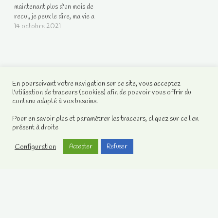
maintenant plus d'un mois de
recul, je peux le dire, ma vie a
commencé à changer ! Je
14 octobre 2021
réussi enfin à m'affirmer, à
affirmer mes désirs... et
même si ce n'est pas
toujours facile surtout face
à…
En poursuivant votre navigation sur ce site, vous acceptez
l'utilisation de traceurs (cookies) afin de pouvoir vous offrir du
contenu adapté à vos besoins.
Pour en savoir plus et paramétrer les traceurs, cliquez sur ce lien
présent à droite
Configuration
Accepter
Refuser
Votre compte client
Contactez-nous
Notre Facebook
Mentions légales
Sandra, médium et chamane sans complaisance
2008-2021 -
Mentions Légales
.
Contactez-nous
.