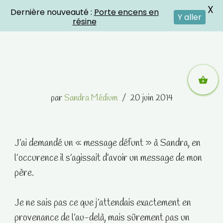
X
Dernière nouveauté :
Porte encens en
Crystal Energies
Y aller
résine
Aller
par
Sandra Médium
20 juin 2014
au
contenu
J’ai demandé un « message défunt » à Sandra, en
l’occurence il s’agissait d’avoir un message de mon
père.
Je ne sais pas ce que j’attendais exactement en
provenance de l’au-delà, mais sûrement pas un