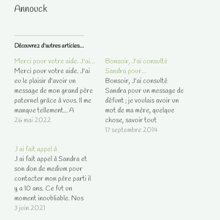
Annouck
Découvrez d'autres articles...
Merci pour votre aide. J'ai…
Bonsoir, J'ai consulté
Merci pour votre aide. J'ai
Sandra pour…
eu le plaisir d'avoir un
Bonsoir, J'ai consulté
message de mon grand père
Sandra pour un message de
paternel grâce à vous. Il me
défunt ; je voulais avoir un
manque tellement... A
mot de ma mère, quelque
bientôt.
26 mai 2022
chose, savoir tout
simplement si elle allait bien.
17 septembre 2014
Elle n'a pas pu transmettre
J ai fait appel à
elle-même son message,
J ai fait appel à Sandra et
mais quelqu'un a bien voulu
son don de medium pour
me donner de ses nouvelles ;
contacter mon père parti il
il semblerait donc qu'elle
y a 10 ans. Ce fut un
est…
moment inoubliable. Nos
échanges ont été précis et
3 juin 2021
fluides. Je te remercie