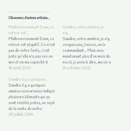
Découvrez d'autres articles...
Malheureusement Evan, ce
Sandra, votre mantra, je
retour est…
n'y…
Malheureusement Evan, ce
Sandra, votre mantra, je n'y
retour est négatif. Ce n'est
croyais pas, j'avoue, en le
pas de votre faute, c'est
commandant... Mais avec
juste qu'elle n'a pas cru en
maintenant plus d'un mois de
moi et en ma capacité à
recul, je peux le dire, ma vie a
changer... Je vous remercie
18 août 2021
commencé à changer ! Je
14 octobre 2021
tout de même de votre
réussi enfin à m'affirmer, à
Sandra il y a quelques…
bienveillance et surtout, de
affirmer mes désirs... et
Sandra il y a quelques
votre honnêteté. A bientôt.
même si ce n'est pas
années vous m'aviez indiqué
toujours facile surtout face
plusieurs éléments qui se
à…
sont révélés justes, au sujet
de la vente de notre
entreprise, de mon fils qui
30 juillet 2014
allait retrouver du travail
(c'est fait) , de ma belle fille