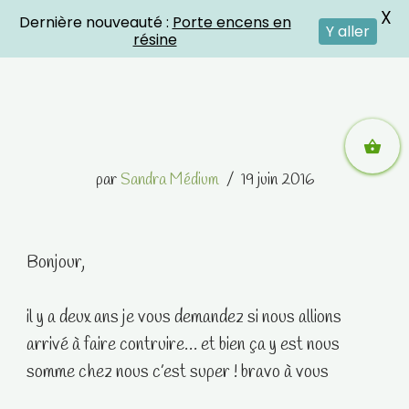
X
Dernière nouveauté :
Porte encens en
Crystal Energies
Y aller
résine
Aller
par
Sandra Médium
19 juin 2016
au
contenu
Bonjour,
il y a deux ans je vous demandez si nous allions
arrivé à faire contruire… et bien ça y est nous
somme chez nous c’est super ! bravo à vous