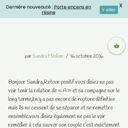
X
Dernière nouveauté :
Porte encens en
Crystal Energies
Y aller
résine
Aller
par
Sandra Médium
16 octobre 2016
au
contenu
Bonjour Sandra,Retour positif vous disiez ne pas
voir tenir la relation de « A » et sa compagne sur le
long terme,il n’y a pas encore de rupture définitive
mais ils ne cessent de se séparer et se remettre
ensemble.vous disiez également ne pas le voir
remédier à cela sauver son couple c’est exactement