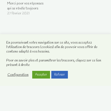
Merci pour vos réponses
qui se révèle toujours
vraies.
27 février 2021
En poursuivant votre navigation sur ce site, vous acceptez
l'utilisation de traceurs (cookies) afin de pouvoir vous offrir du
contenu adapté à vos besoins.
Pour en savoir plus et paramétrer les traceurs, cliquez sur ce lien
présent à droite
Configuration
Accepter
Refuser
Votre compte client
Contactez-nous
Notre Facebook
Mentions légales
Sandra, médium et chamane sans complaisance
2008-2021 -
Mentions Légales
.
Contactez-nous
.