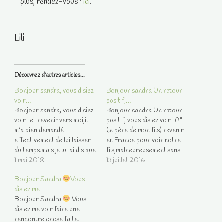
plus, rendez-vous :
ici
.
Lili
Découvrez d'autres articles...
Bonjour sandra, vous disiez
Bonjour sandra Un retour
voir…
positif,…
Bonjour sandra, vous disiez
Bonjour sandra Un retour
voir "e" revenir vers moi,il
positif, vous disiez voir "A"
m'a bien demandé
(le père de mon fils) revenir
effectivement de lui laisser
en France pour voir notre
du temps.mais je lui ai dis que
fils,malheureusement sans
je ne l'attendais pas. Merci
1 mai 2018
pouvoir me donner une date
13 juillet 2016
vous avez vu juste sur ce
précise,mais vous aviez vu
Bonjour Sandra
Vous
point.
juste sur le fait qu'il revienne
disiez me
pour un séjour. il seras la en
Bonjour Sandra
Vous
octobre.merci à vous.
disiez me voir faire une
rencontre chose faite.