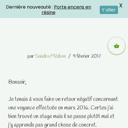
X
Dernière nouveauté :
Porte encens en
Crystal Energies
Y aller
résine
Aller
par
Sandra Médium
9 février 2017
au
contenu
Bonsoir,
Je tenais à vous faire un retour négatif concernant
une voyance effectuée en mars 2016. Certes j’ai
bien trouvé un stage mais il se passe plutôt mal et
j’y apprends pas grand chose de concret.